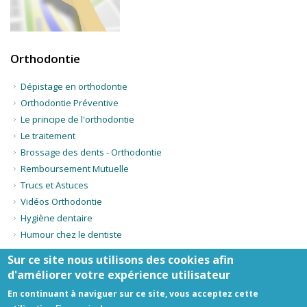
Orthodontie
Dépistage en orthodontie
Orthodontie Préventive
Le principe de l'orthodontie
Le traitement
Brossage des dents - Orthodontie
Remboursement Mutuelle
Trucs et Astuces
Vidéos Orthodontie
Hygiène dentaire
Humour chez le dentiste
Sur ce site nous utilisons des cookies afin
d'améliorer votre expérience utilisateur
Honoraires
-
Mentions légales
- site web du cabinet dentaire créé
par
www.denti.site
En continuant à naviguer sur ce site, vous acceptez cette