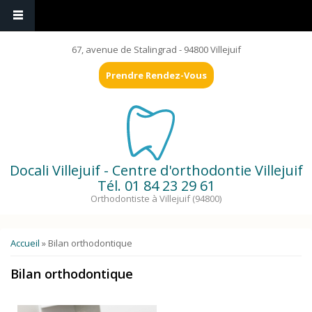
67, avenue de Stalingrad - 94800 Villejuif
Prendre Rendez-Vous
Docali Villejuif - Centre d'orthodontie Villejuif
Tél.
01 84 23 29 61
Orthodontiste à Villejuif (94800)
Vous êtes ici
Accueil
» Bilan orthodontique
Bilan orthodontique