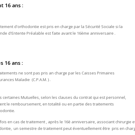
t 16 ans :
itement d'orthodontie est pris en charge par la Sécurité Sociale si la
de d'Entente Préalable est faite avant le 16ème anniversaire .
s 16 ans :
raitements ne sont pas pris an charge par les Caisses Primaires
urances Maladie (C.P.A.M. ) .
s certaines Mutuelles, selon les clauses du contrat qui est personnel,
ent le remboursement, en totalité ou en partie des traitements
hodontie.
ois en cas de traitement , après le 16è anniversaire, associant chirurgie e
dontie, un semestre de traitement peut éventuellement être pris en char