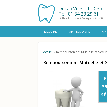
Docali Villejuif - Cent
Tél.
01 84 23 29 61
Orthodontiste à Villejuif (94800)
L'ÉQUIPE
ORTHODONTIE
AP
Vous êtes ici
Accueil
» Remboursement Mutuelle et Sécuri
Remboursement Mutuelle et Sé
LE
P
SÉ