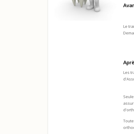
Avan
Le tra
Deman
Aprè
Les t
d'Ass
Seule
assur
d'ort
Toutef
ortho