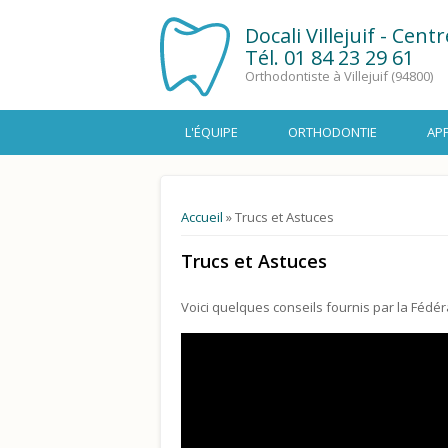
Docali Villejuif - Cent
Tél.
01 84 23 29 61
Orthodontiste à Villejuif (94800)
L'ÉQUIPE
ORTHODONTIE
AP
Vous êtes ici
Accueil
» Trucs et Astuces
Trucs et Astuces
Voici quelques conseils fournis par la Fédé