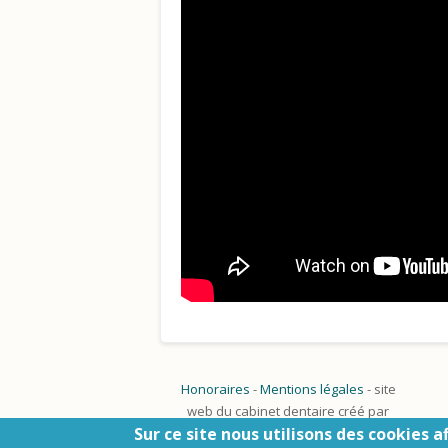
Honoraires
-
Mentions légales
- site
web du cabinet dentaire créé
par
Sur ce site nous utilisons des cookies 
www.denti.site