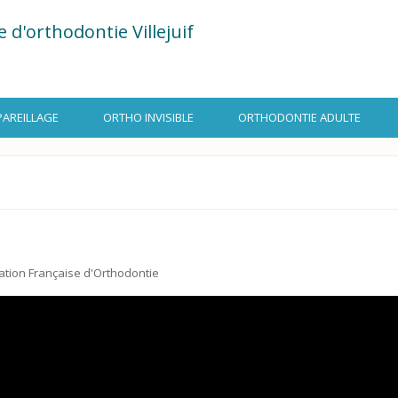
re d'orthodontie Villejuif
PAREILLAGE
ORTHO INVISIBLE
ORTHODONTIE ADULTE
ration Française d'Orthodontie